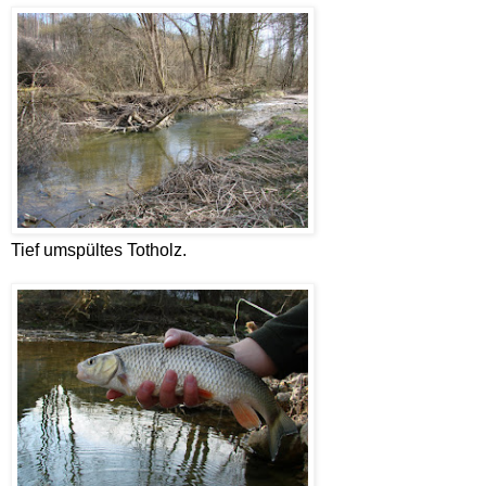
Tief umspültes Totholz.