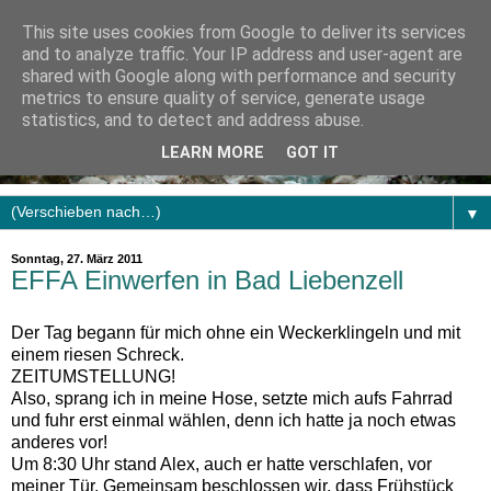
This site uses cookies from Google to deliver its services
and to analyze traffic. Your IP address and user-agent are
shared with Google along with performance and security
metrics to ensure quality of service, generate usage
statistics, and to detect and address abuse.
LEARN MORE
GOT IT
▼
Sonntag, 27. März 2011
EFFA Einwerfen in Bad Liebenzell
Der Tag begann für mich ohne ein Weckerklingeln und mit
einem riesen Schreck.
ZEITUMSTELLUNG!
Also, sprang ich in meine Hose, setzte mich aufs Fahrrad
und fuhr erst einmal wählen, denn ich hatte ja noch etwas
anderes vor!
Um 8:30 Uhr stand Alex, auch er hatte verschlafen, vor
meiner Tür. Gemeinsam beschlossen wir, dass Frühstück