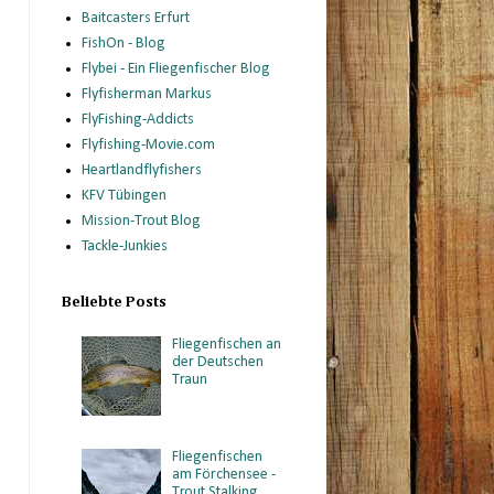
Baitcasters Erfurt
FishOn - Blog
Flybei - Ein Fliegenfischer Blog
Flyfisherman Markus
FlyFishing-Addicts
Flyfishing-Movie.com
Heartlandflyfishers
KFV Tübingen
Mission-Trout Blog
Tackle-Junkies
Beliebte Posts
Fliegenfischen an
der Deutschen
Traun
Fliegenfischen
am Förchensee -
Trout Stalking