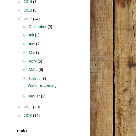
►
2014
(1)
►
2013
(5)
▼
2012
(24)
►
Dezember
(5)
►
Juli
(1)
►
Juni
(2)
►
Mai
(3)
►
April
(5)
►
März
(6)
▼
Februar
(1)
Winter is coming...
►
Januar
(1)
►
2011
(39)
►
2010
(14)
Links