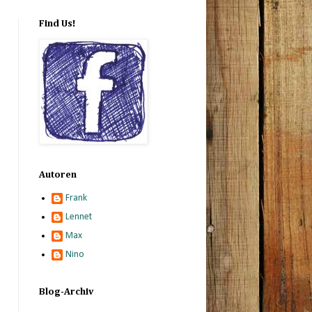
Find Us!
Autoren
Frank
Lennet
Max
Nino
Blog-Archiv