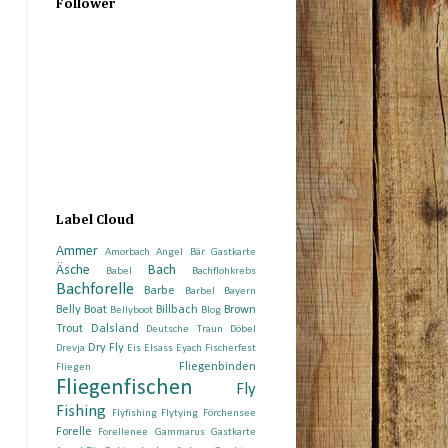
Follower
Label Cloud
Ammer
Amorbach
Angel Bär Gastkarte
Äsche
Bach
Babel
Bachflohkrebs
Bachforelle
Barbe
Barbel
Bayern
Belly Boat
Billbach
Brown
Bellyboot
Blog
Trout
Dalsland
Deutsche Traun
Döbel
Dry Fly
Drevja
Eis
Elsass
Eyach
Fischerfest
Fliegenbinden
Fliegen
Fliegenfischen
Fly
Fishing
Flyfishing
Flytying
Förchensee
Forelle
Forellenee
Gammarus
Gastkarte