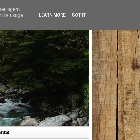
user-agent
erate usage
LEARN MORE
GOT IT
ssum