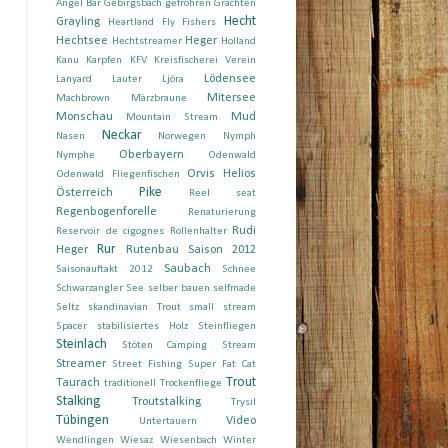
Angel Bär
Gebirgsbach
gefrohren
Grachten
Hecht
Grayling
Heartland Fly Fishers
Hechtsee
Heger
Hechtstreamer
Holland
Kanu
Karpfen
KFV
Kreisfischerei Verein
Lödensee
Lanyard
Lauter
Ljöra
Mitersee
Machbrown
Märzbraune
Monschau
Mud
Mountain Stream
Neckar
Nasen
Norwegen
Nymph
Oberbayern
Nymphe
Odenwald
Orvis Helios
Odenwald Fliegenfischen
Pike
Österreich
Reel seat
Regenbogenforelle
Renaturierung
Rudi
Reservoir de cigognes
Rollenhalter
Rur
Heger
Rutenbau
Saison 2012
Saubach
Saisonauftakt 2012
Schnee
Schwarzangler
See
selber bauen
selfmade
Seltz
skandinavian Trout
small stream
Spacer
stabilisiertes Holz
Steinfliegen
Steinlach
Stöten Camping
Stream
Streamer
Street Fishing
Super Fat Cat
Trout
Taurach
traditionell
Trockenfliege
Stalking
Troutstalking
Trysil
Tübingen
Video
Untertauern
Wendlingen
Wiesaz
Wiesenbach
Winter