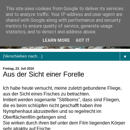
This site uses cookies from Google to deliver its services
and to analyze traffic. Your IP address and user-agent are
shared with Google along with performance and security
metrics to ensure quality of service, generate usage
statistics, and to detect and address abuse.
LEARN MORE
GOT IT
▼
Freitag, 23. Juli 2010
Aus der Sicht einer Forelle
Ich habe heute versucht, meine zuletzt gebundene Fliege,
aus der Sicht eines Fisches zu betrachten.
Imitiert werden sogenante "Stillborns", dass sind Fliegen,
die es beim schlüpfen nicht geschafft haben ihre
Nymphenhaut abzustreifen und so regelrecht im
Oberflächenfilm gefangen sind.
Sie wirken durch ihren tief unter dem Film liegenden Körper
sehr atraktiv auf Fische