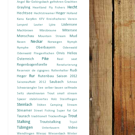
Angel Bär
Gebirgsbach
gefrohren
Grachten
Hecht
Grayling
Heartland Fly Fishers
Hechtsee
Heger
Hechtstreamer
Holland
Kanu
Karpfen
KFV
Kreisfischerei Verein
Lödensee
Lanyard
Lauter
Ljöra
Mitersee
Machbrown
Märzbraune
Monschau
Mud
Mountain Stream
Neckar
Nasen
Norwegen
Nymph
Oberbayern
Nymphe
Odenwald
Orvis Helios
Odenwald Fliegenfischen
Pike
Österreich
Reel seat
Regenbogenforelle
Renaturierung
Rudi
Reservoir de cigognes
Rollenhalter
Rur
Heger
Rutenbau
Saison 2012
Saubach
Saisonauftakt 2012
Schnee
Schwarzangler
See
selber bauen
selfmade
Seltz
skandinavian Trout
small stream
Spacer
stabilisiertes Holz
Steinfliegen
Steinlach
Stöten Camping
Stream
Streamer
Street Fishing
Super Fat Cat
Trout
Taurach
traditionell
Trockenfliege
Stalking
Troutstalking
Trysil
Tübingen
Video
Untertauern
Wendlingen
Wiesaz
Wiesenbach
Winter