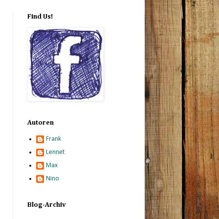
Find Us!
Autoren
Frank
Lennet
Max
Nino
Blog-Archiv