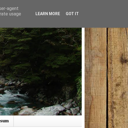
user-agent
erate usage
LEARN MORE
GOT IT
ssum