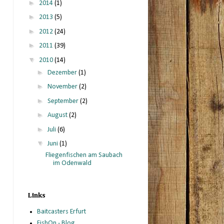
►
2014
(1)
►
2013
(5)
►
2012
(24)
►
2011
(39)
▼
2010
(14)
►
Dezember
(1)
►
November
(2)
►
September
(2)
►
August
(2)
►
Juli
(6)
▼
Juni
(1)
Fliegenfischen am Saubach
im Odenwald
Links
Baitcasters Erfurt
FishOn - Blog