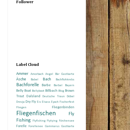
Follower
Label Cloud
Ammer
Amorbach
Angel Bär Gastkarte
Äsche
Bach
Babel
Bachflohkrebs
Bachforelle
Barbe
Barbel
Bayern
Belly Boat
Billbach
Brown
Bellyboot
Blog
Trout
Dalsland
Deutsche Traun
Döbel
Dry Fly
Drevja
Eis
Elsass
Eyach
Fischerfest
Fliegenbinden
Fliegen
Fliegenfischen
Fly
Fishing
Flyfishing
Flytying
Förchensee
Forelle
Forellenee
Gammarus
Gastkarte